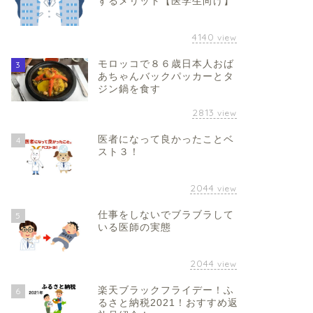
するメリット【医学生向け】
4140
view
モロッコで８６歳日本人おば
3
あちゃんバックパッカーとタ
ジン鍋を食す
2813
view
医者になって良かったことベ
4
スト３！
2044
view
仕事をしないでブラブラして
5
いる医師の実態
2044
view
楽天ブラックフライデー！ふ
6
るさと納税2021！おすすめ返