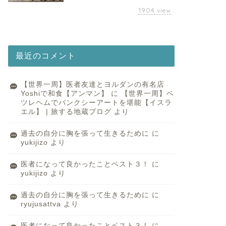
1904
view
最近のコメント
【世界一周】医者友達とヨルダンの有名店
Yoshiで和食【アンマン】
に
【世界一周】ベ
ツレヘムでバンクシーアートを堪能【イスラ
エル】 | 旅する地蔵ブログ
より
過去の自分に胸を張って生きるために
に
yukijizo
より
医者になって良かったことベスト３！
に
yukijizo
より
過去の自分に胸を張って生きるために
に
ryujusattva
より
医者になって良かったことベスト３！
に