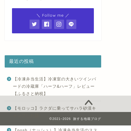
＼ Follow me ／
最近の投稿
【冷凍弁当生活】冷凍室の大きいツインバ
ードの冷蔵庫「ハーフ&ハーフ」レビュー
【ふるさと納税】
【モロッコ】ラクダに乗ってサハラ砂漠キ
ャンプした話
2021–2026 旅する地蔵ブログ
【nosh（ナッシュ）】冷凍弁当生活のスス