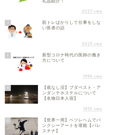
礼品紹介！
2027
view
筋トレばかりして仕事をしな
7
い医者の話
2023
view
新型コロナ時代の医師の働き
8
方について
1986
view
【底なし沼】ブダペスト・ア
9
ンダンテホステルについて
【名物日本人宿】
1910
view
【世界一周】ベツレヘムでバ
10
ンクシーアートを堪能【パレ
スチナ】