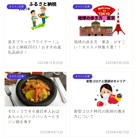
オススメ記事
オススメ記事
楽天ブラックフライデー！ふ
地球の歩き方「東京」がすご
るさと納税2021！おすすめ返
い！オススメ特集５選！！
礼品紹介！
2020年12月20日
2020年9月20日
オススメ記事
オススメ記事
モロッコで８６歳日本人おば
新型コロナ時代の医師の働き
あちゃんバックパッカーとタ
方について
ジン鍋を食す
2020年9月12日
2020年4月25日