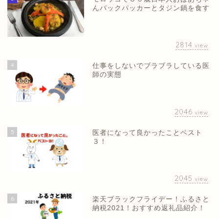
んバックパッカーとタジン鍋を食す
2814
view
4
仕事をしないでブラブラしている医
師の実態
2046
view
5
医者になって良かったことベスト
３！
2045
view
6
楽天ブラックフライデー！ふるさと
納税2021！おすすめ返礼品紹介！