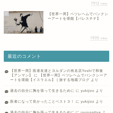
1912
view
10
【世界一周】ベツレヘムでバンクシ
ーアートを堪能【パレスチナ】
1905
view
最近のコメント
【世界一周】医者友達とヨルダンの有名店Yoshiで和食
【アンマン】
に
【世界一周】ベツレヘムでバンクシーア
ートを堪能【イスラエル】 | 旅する地蔵ブログ
より
過去の自分に胸を張って生きるために
に
yukijizo
より
医者になって良かったことベスト３！
に
yukijizo
より
過去の自分に胸を張って生きるために
に
ryujusattva
よ