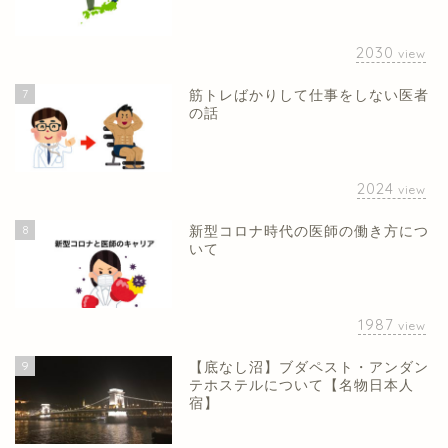
2030
view
7
筋トレばかりして仕事をしない医者
の話
2024
view
8
新型コロナ時代の医師の働き方につ
いて
1987
view
9
【底なし沼】ブダペスト・アンダン
テホステルについて【名物日本人
宿】