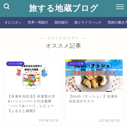
旅する地蔵ブログ
オピニオン
世界一周旅行
国内旅行
旅とライフハック
医師の働き
― CATEGORY ―
オススメ記事
オススメ記事
オススメ記事
【冷凍弁当生活】冷凍室の大
【nosh（ナッシュ）】冷凍弁
きいツインバードの冷蔵庫
当生活のススメ
「ハーフ&ハーフ」レビュー
【ふるさと納税】
2021年3月7日
2021年2月11日