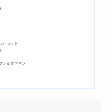
？
比べセット
ト
アお食事プラン