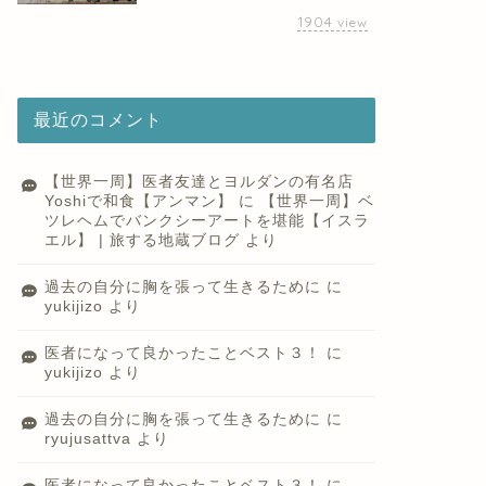
1904
view
最近のコメント
【世界一周】医者友達とヨルダンの有名店
Yoshiで和食【アンマン】
に
【世界一周】ベ
ツレヘムでバンクシーアートを堪能【イスラ
エル】 | 旅する地蔵ブログ
より
過去の自分に胸を張って生きるために
に
yukijizo
より
医者になって良かったことベスト３！
に
yukijizo
より
過去の自分に胸を張って生きるために
に
ryujusattva
より
医者になって良かったことベスト３！
に