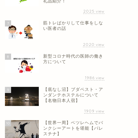
礼品紹介！
2025
view
筋トレばかりして仕事をしな
7
い医者の話
2020
view
新型コロナ時代の医師の働き
8
方について
1986
view
【底なし沼】ブダペスト・ア
9
ンダンテホステルについて
【名物日本人宿】
1909
view
【世界一周】ベツレヘムでバ
10
ンクシーアートを堪能【パレ
スチナ】