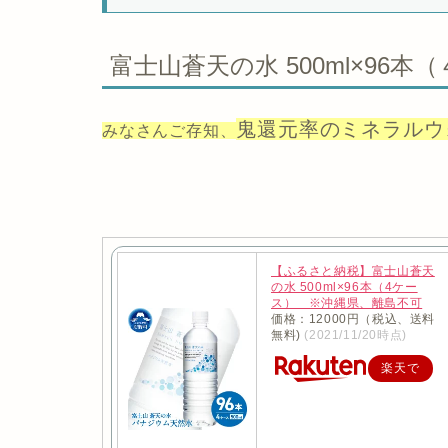
富士山蒼天の水 500ml×96本
鬼還元率のミネラルウ
みなさんご存知、
【ふるさと納税】富士山蒼天
の水 500ml×96本（4ケー
ス） ※沖縄県、離島不可
価格：12000円（税込、送料
無料)
(2021/11/20時点)
楽天で
購入