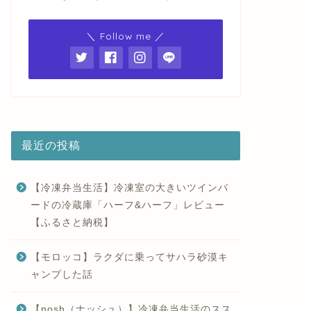
＼ Follow me ／
最近の投稿
【冷凍弁当生活】冷凍室の大きいツインバ
ードの冷蔵庫「ハーフ&ハーフ」レビュー
【ふるさと納税】
【モロッコ】ラクダに乗ってサハラ砂漠キ
ャンプした話
【nosh（ナッシュ）】冷凍弁当生活のスス