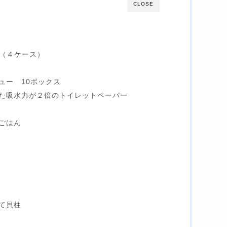
CLOSE
6本（４ケース）
r
ュー 10ボックス
た吸水力が２倍のトイレットペーパー
ごはん
て貝柱