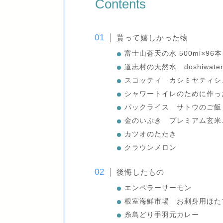
Contents
貰って嬉しかった物
富士山蒼天の水 500ml×9
道志村の天然水 doshiwate
スコッティ カシミヤティシ
シャワートイレのために作っ
パックライス サトウのご飯
金のいぶき プレミアム玄米
カツオのたたき
クラウンメロン
後悔したもの
エンペラーサーモン
根室海鮮市場 お刺身用ほた
糸島どり手羽元カレー