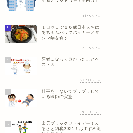
するメリット【医学生向け】
4133
view
モロッコで８６歳日本人おば
3
あちゃんバックパッカーとタ
ジン鍋を食す
2813
view
医者になって良かったことベ
4
スト３！
2040
view
仕事をしないでブラブラして
5
いる医師の実態
2038
view
楽天ブラックフライデー！ふ
6
るさと納税2021！おすすめ返