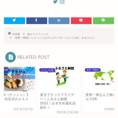
HOME
旅とライフハック
世界一周用バックパックはグレゴリーの「コンパス40」がオススメ
RELATED POST
スメ記事
世界一周旅行
オススメ記事
天ブラックフライデ
世界一周なんて軽い気持
【nosh（ナッシュ
！ふるさと納税
ちでOK
冷凍弁当生活のスス
021！おすすめ返礼品
介！
2018年8月28日
2021年2
2020年12月20日