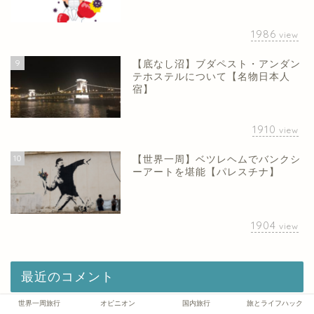
1986
view
9
【底なし沼】ブダペスト・アンダン
テホステルについて【名物日本人
宿】
1910
view
10
【世界一周】ベツレヘムでバンクシ
ーアートを堪能【パレスチナ】
1904
view
最近のコメント
世界一周旅行
オピニオン
国内旅行
旅とライフハック