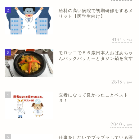
2
給料の高い病院で初期研修をするメ
リット【医学生向け】
4134
view
3
モロッコで８６歳日本人おばあちゃ
んバックパッカーとタジン鍋を食す
2813
view
4
医者になって良かったことベスト
３！
2040
view
5
仕事をしないでブラブラしている医