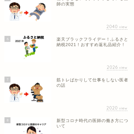
師の実態
2040
view
6
楽天ブラックフライデー！ふるさと
納税2021！おすすめ返礼品紹介！
2026
view
7
筋トレばかりして仕事をしない医者
の話
2020
view
8
新型コロナ時代の医師の働き方につ
いて