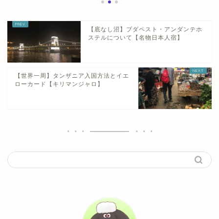
【底なし沼】ブダペスト・アンダンテホ
ステルについて【名物日本人宿】
【世界一周】タンザニア入国方法とイエ
ローカード【キリマンジャロ】