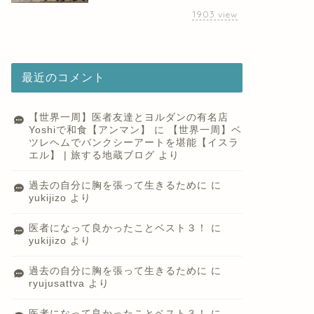
1903
view
最近のコメント
【世界一周】医者友達とヨルダンの有名店
Yoshiで和食【アンマン】
に
【世界一周】ベ
ツレヘムでバンクシーアートを堪能【イスラ
エル】 | 旅する地蔵ブログ
より
過去の自分に胸を張って生きるために
に
yukijizo
より
医者になって良かったことベスト３！
に
yukijizo
より
過去の自分に胸を張って生きるために
に
ryujusattva
より
医者になって良かったことベスト３！
に