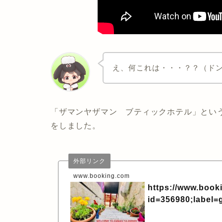
え、何これは・・・？？（ド
「ザマンヤザマン ブティックホテル」とい
をしました。
外部リンク
www.booking.com
https://www.book
id=356980;label=g