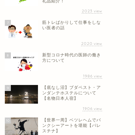
礼品紹介！
2023
view
筋トレばかりして仕事をしな
7
い医者の話
2020
view
新型コロナ時代の医師の働き
8
方について
1986
view
【底なし沼】ブダペスト・ア
9
ンダンテホステルについて
【名物日本人宿】
1906
view
【世界一周】ベツレヘムでバ
10
ンクシーアートを堪能【パレ
スチナ】