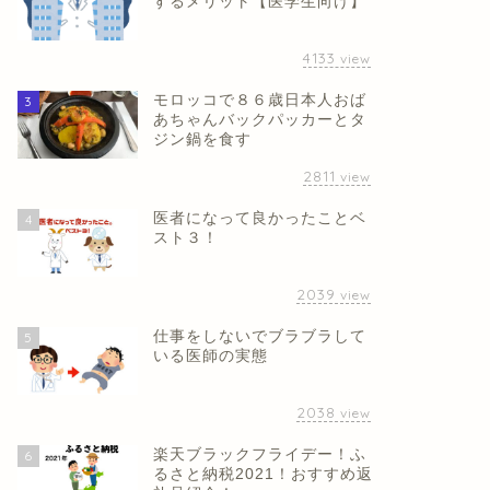
するメリット【医学生向け】
4133
view
モロッコで８６歳日本人おば
3
あちゃんバックパッカーとタ
ジン鍋を食す
2811
view
医者になって良かったことベ
4
スト３！
2039
view
仕事をしないでブラブラして
5
いる医師の実態
2038
view
楽天ブラックフライデー！ふ
6
るさと納税2021！おすすめ返