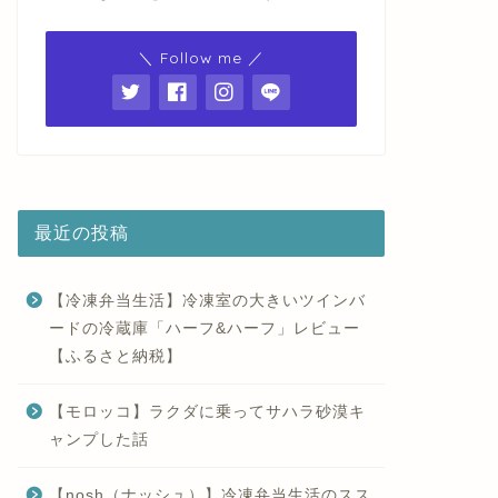
＼ Follow me ／
最近の投稿
【冷凍弁当生活】冷凍室の大きいツインバ
ードの冷蔵庫「ハーフ&ハーフ」レビュー
【ふるさと納税】
【モロッコ】ラクダに乗ってサハラ砂漠キ
ャンプした話
【nosh（ナッシュ）】冷凍弁当生活のスス