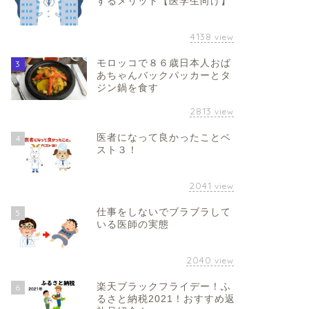
するメリット【医学生向け】
4138
view
モロッコで８６歳日本人おば
3
あちゃんバックパッカーとタ
ジン鍋を食す
2813
view
医者になって良かったことベ
4
スト３！
2041
view
仕事をしないでブラブラして
5
いる医師の実態
2040
view
楽天ブラックフライデー！ふ
6
るさと納税2021！おすすめ返