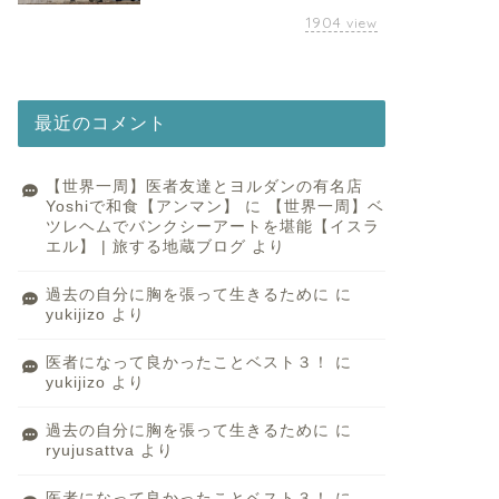
1904
view
最近のコメント
【世界一周】医者友達とヨルダンの有名店
Yoshiで和食【アンマン】
に
【世界一周】ベ
ツレヘムでバンクシーアートを堪能【イスラ
エル】 | 旅する地蔵ブログ
より
過去の自分に胸を張って生きるために
に
yukijizo
より
医者になって良かったことベスト３！
に
yukijizo
より
過去の自分に胸を張って生きるために
に
ryujusattva
より
医者になって良かったことベスト３！
に