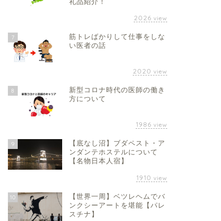
礼品紹介！
2026
view
筋トレばかりして仕事をしな
7
い医者の話
2020
view
新型コロナ時代の医師の働き
8
方について
1986
view
【底なし沼】ブダペスト・ア
9
ンダンテホステルについて
【名物日本人宿】
1910
view
【世界一周】ベツレヘムでバ
10
ンクシーアートを堪能【パレ
スチナ】