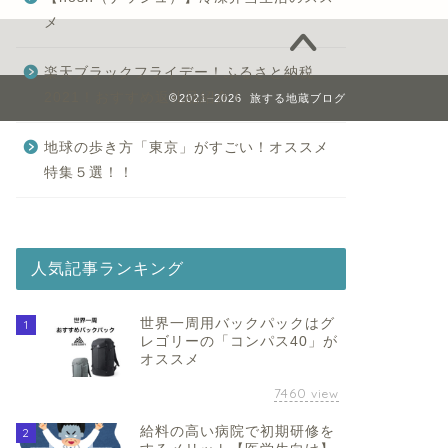
メ
楽天ブラックフライデー！ふるさと納税
2021！おすすめ返礼品紹介！
2021–2026 旅する地蔵ブログ
地球の歩き方「東京」がすごい！オススメ
特集５選！！
人気記事ランキング
世界一周用バックパックはグ
1
レゴリーの「コンパス40」が
オススメ
7460
view
給料の高い病院で初期研修を
2