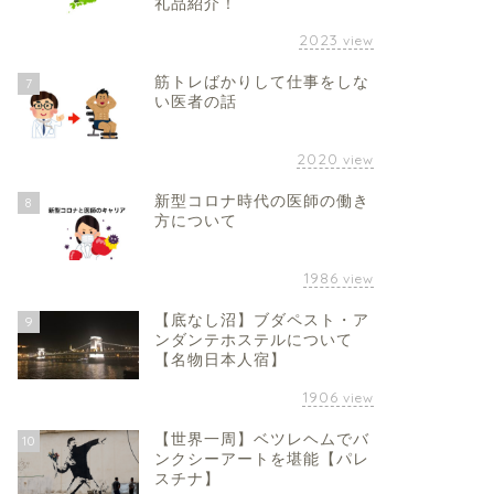
礼品紹介！
2023
view
筋トレばかりして仕事をしな
7
い医者の話
2020
view
新型コロナ時代の医師の働き
8
方について
1986
view
【底なし沼】ブダペスト・ア
9
ンダンテホステルについて
【名物日本人宿】
1906
view
【世界一周】ベツレヘムでバ
10
ンクシーアートを堪能【パレ
スチナ】