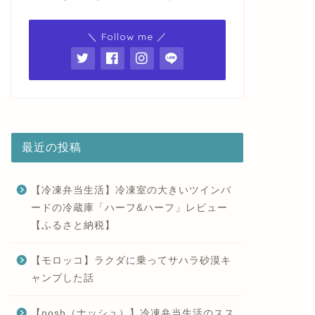
＼ Follow me ／
最近の投稿
【冷凍弁当生活】冷凍室の大きいツインバ
ードの冷蔵庫「ハーフ&ハーフ」レビュー
【ふるさと納税】
【モロッコ】ラクダに乗ってサハラ砂漠キ
ャンプした話
【nosh（ナッシュ）】冷凍弁当生活のスス