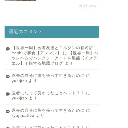
1903
view
最近のコメント
【世界一周】医者友達とヨルダンの有名店
Yoshiで和食【アンマン】
に
【世界一周】ベ
ツレヘムでバンクシーアートを堪能【イスラ
エル】 | 旅する地蔵ブログ
より
過去の自分に胸を張って生きるために
に
yukijizo
より
医者になって良かったことベスト３！
に
yukijizo
より
過去の自分に胸を張って生きるために
に
ryujusattva
より
医者になって良かったことベスト３！
に