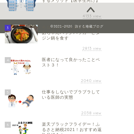
するメリット【医学生向け】
4133
view
2021–2026 旅する地蔵ブログ
モロッコで８６歳日本人おば
3
あちゃんバックパッカーとタ
ジン鍋を食す
2813
view
医者になって良かったことベ
4
スト３！
2040
view
仕事をしないでブラブラして
5
いる医師の実態
2038
view
楽天ブラックフライデー！ふ
6
るさと納税2021！おすすめ返