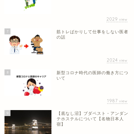
2029
view
7
筋トレばかりして仕事をしない医者
の話
2024
view
8
新型コロナ時代の医師の働き方につ
いて
1987
view
9
【底なし沼】ブダペスト・アンダン
テホステルについて【名物日本人
宿】