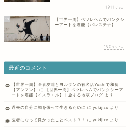
1911
view
10
【世界一周】ベツレヘムでバンクシ
ーアートを堪能【パレスチナ】
1905
view
最近のコメント
【世界一周】医者友達とヨルダンの有名店Yoshiで和食
【アンマン】
に
【世界一周】ベツレヘムでバンクシーア
ートを堪能【イスラエル】 | 旅する地蔵ブログ
より
過去の自分に胸を張って生きるために
に
yukijizo
より
医者になって良かったことベスト３！
に
yukijizo
より