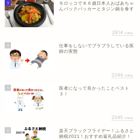
3
モロッコで８６歳日本人おばあちゃ
んバックパッカーとタジン鍋を食す
2814
view
4
仕事をしないでブラブラしている医
師の実態
2046
view
5
医者になって良かったことベスト
３！
2045
view
6
楽天ブラックフライデー！ふるさと
納税2021！おすすめ返礼品紹介！