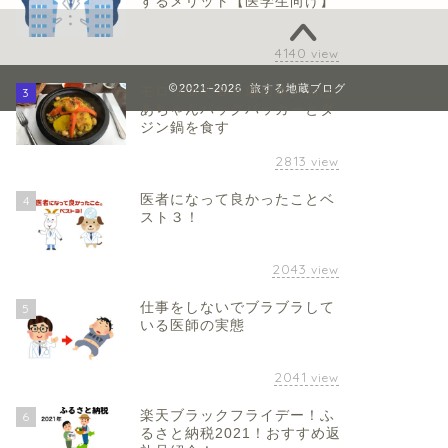
するメリット【医学生向け】
4140
view
2021–2026 旅する地蔵ブログ
モロッコで８６歳日本人おば
3
あちゃんバックパッカーとタ
ジン鍋を食す
2813
view
医者になって良かったことベ
4
スト３！
2043
view
仕事をしないでブラブラして
5
いる医師の実態
2041
view
楽天ブラックフライデー！ふ
6
るさと納税2021！おすすめ返