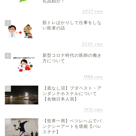
礼品紹介！
2027
view
筋トレばかりして仕事をしな
7
い医者の話
2020
view
新型コロナ時代の医師の働き
8
方について
1986
view
【底なし沼】ブダペスト・ア
9
ンダンテホステルについて
【名物日本人宿】
1910
view
【世界一周】ベツレヘムでバ
10
ンクシーアートを堪能【パレ
スチナ】