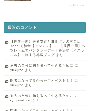
1904
view
最近のコメント
【世界一周】医者友達とヨルダンの有名店
Yoshiで和食【アンマン】
に
【世界一周】ベ
ツレヘムでバンクシーアートを堪能【イスラ
エル】 | 旅する地蔵ブログ
より
過去の自分に胸を張って生きるために
に
yukijizo
より
医者になって良かったことベスト３！
に
yukijizo
より
過去の自分に胸を張って生きるために
に
ryujusattva
より
医者になって良かったことベスト３！
に