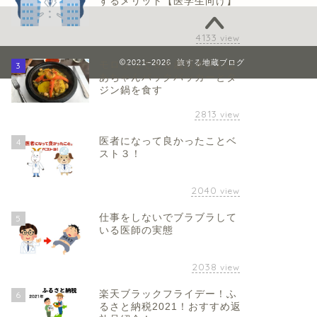
するメリット【医学生向け】
4133
view
2021–2026 旅する地蔵ブログ
モロッコで８６歳日本人おば
3
あちゃんバックパッカーとタ
ジン鍋を食す
2813
view
医者になって良かったことベ
4
スト３！
2040
view
仕事をしないでブラブラして
5
いる医師の実態
2038
view
楽天ブラックフライデー！ふ
6
るさと納税2021！おすすめ返