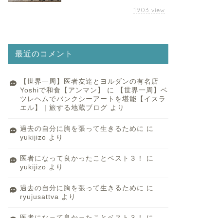
1903
view
最近のコメント
【世界一周】医者友達とヨルダンの有名店
Yoshiで和食【アンマン】
に
【世界一周】ベ
ツレヘムでバンクシーアートを堪能【イスラ
エル】 | 旅する地蔵ブログ
より
過去の自分に胸を張って生きるために
に
yukijizo
より
医者になって良かったことベスト３！
に
yukijizo
より
過去の自分に胸を張って生きるために
に
ryujusattva
より
医者になって良かったことベスト３！
に