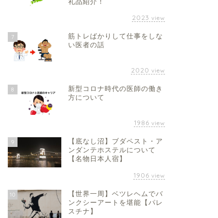
礼品紹介！
2023
view
筋トレばかりして仕事をしな
7
い医者の話
2020
view
新型コロナ時代の医師の働き
8
方について
1986
view
【底なし沼】ブダペスト・ア
9
ンダンテホステルについて
【名物日本人宿】
1906
view
【世界一周】ベツレヘムでバ
10
ンクシーアートを堪能【パレ
スチナ】