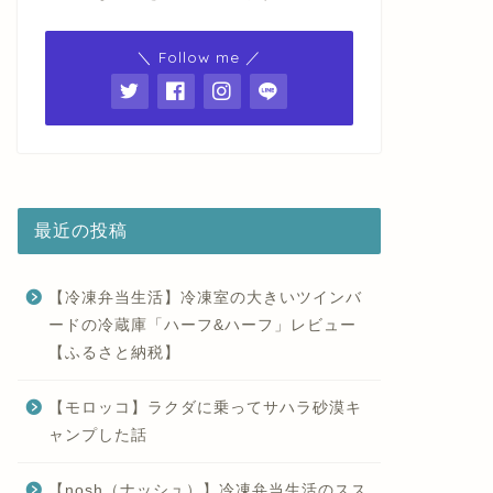
＼ Follow me ／
最近の投稿
【冷凍弁当生活】冷凍室の大きいツインバ
ードの冷蔵庫「ハーフ&ハーフ」レビュー
【ふるさと納税】
【モロッコ】ラクダに乗ってサハラ砂漠キ
ャンプした話
【nosh（ナッシュ）】冷凍弁当生活のスス