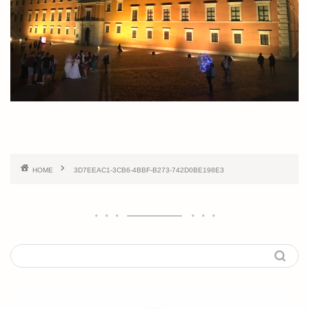
HOME
3D7EEAC1-3CB6-4BBF-B273-742D0BE198E3