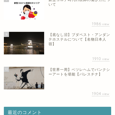
いて
1986
view
9
【底なし沼】ブダペスト・アンダン
テホステルについて【名物日本人
宿】
1910
view
10
【世界一周】ベツレヘムでバンクシ
ーアートを堪能【パレスチナ】
1904
view
最近のコメント