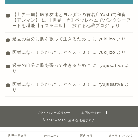
【世界一周】医者友達とヨルダンの有名店Yoshiで和食
【アンマン】
に
【世界一周】ベツレヘムでバンクシーア
ートを堪能【イスラエル】 | 旅する地蔵ブログ
より
過去の自分に胸を張って生きるために
に
yukijizo
より
医者になって良かったことベスト３！
に
yukijizo
より
過去の自分に胸を張って生きるために
に
ryujusattva
よ
り
医者になって良かったことベスト３！
に
ryujusattva
よ
り
プライバシーポリシー
お問い合わせ
2021–2026 旅する地蔵ブログ
世界一周旅行
オピニオン
国内旅行
旅とライフハック