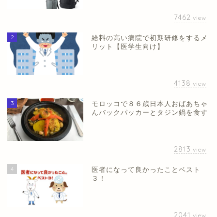
7462
view
2
給料の高い病院で初期研修をするメ
リット【医学生向け】
4138
view
3
モロッコで８６歳日本人おばあちゃ
んバックパッカーとタジン鍋を食す
2813
view
4
医者になって良かったことベスト
３！
2041
view