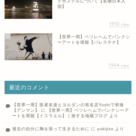
テホステルについて【名物日本人
宿】
1910
view
10
【世界一周】ベツレヘムでバンクシ
ーアートを堪能【パレスチナ】
1904
view
最近のコメント
【世界一周】医者友達とヨルダンの有名店Yoshiで和食
【アンマン】
に
【世界一周】ベツレヘムでバンクシーア
ートを堪能【イスラエル】 | 旅する地蔵ブログ
より
過去の自分に胸を張って生きるために
に
yukijizo
より