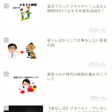
6
楽天ブラックフライデー！ふるさと
納税2021！おすすめ返礼品紹介！
2026
view
7
筋トレばかりして仕事をしない医者
の話
2020
view
8
新型コロナ時代の医師の働き方につ
いて
1986
view
9
【底なし沼】ブダペスト・アンダン