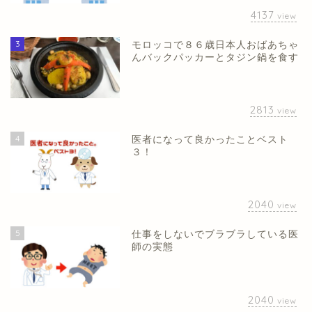
4137
view
3
モロッコで８６歳日本人おばあちゃ
んバックパッカーとタジン鍋を食す
2813
view
4
医者になって良かったことベスト
３！
2040
view
5
仕事をしないでブラブラしている医
師の実態
2040
view