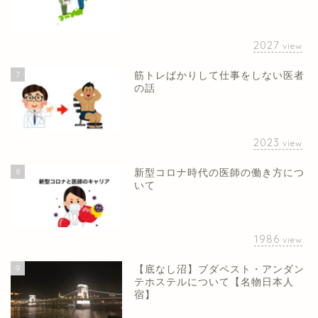
2027
view
7
筋トレばかりして仕事をしない医者
の話
2023
view
8
新型コロナ時代の医師の働き方につ
いて
1986
view
9
【底なし沼】ブダペスト・アンダン
テホステルについて【名物日本人
宿】