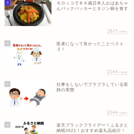
3
モロッコで８６歳日本人おばあちゃ
んバックパッカーとタジン鍋を食す
2813
view
4
医者になって良かったことベスト
３！
2044
view
5
仕事をしないでブラブラしている医
師の実態
2044
view
6
楽天ブラックフライデー！ふるさと
納税2021！おすすめ返礼品紹介！