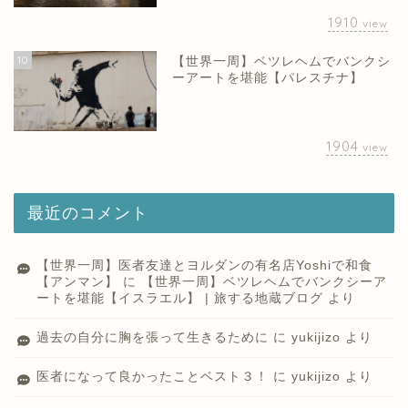
1910
view
10
【世界一周】ベツレヘムでバンクシ
ーアートを堪能【パレスチナ】
1904
view
最近のコメント
【世界一周】医者友達とヨルダンの有名店Yoshiで和食
【アンマン】
に
【世界一周】ベツレヘムでバンクシーア
ートを堪能【イスラエル】 | 旅する地蔵ブログ
より
過去の自分に胸を張って生きるために
に
yukijizo
より
医者になって良かったことベスト３！
に
yukijizo
より