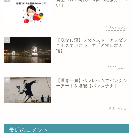
いて
1987
view
9
【底なし沼】ブダペスト・アンダン
テホステルについて【名物日本人
宿】
1911
view
10
【世界一周】ベツレヘムでバンクシ
ーアートを堪能【パレスチナ】
1905
view
最近のコメント