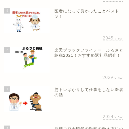
5
医者になって良かったことベスト
３！
2045
view
6
楽天ブラックフライデー！ふるさと
納税2021！おすすめ返礼品紹介！
2029
view
7
筋トレばかりして仕事をしない医者
の話
2024
view
8
新型コロナ時代の医師の働き方につ