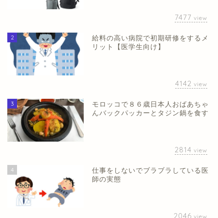
7477
view
2
給料の高い病院で初期研修をするメ
リット【医学生向け】
4142
view
3
モロッコで８６歳日本人おばあちゃ
んバックパッカーとタジン鍋を食す
2814
view
4
仕事をしないでブラブラしている医
師の実態
2046
view