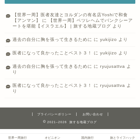
【世界一周】医者友達とヨルダンの有名店Yoshiで和食
【アンマン】
に
【世界一周】ベツレヘムでバンクシーア
ートを堪能【イスラエル】 | 旅する地蔵ブログ
より
過去の自分に胸を張って生きるために
に
yukijizo
より
医者になって良かったことベスト３！
に
yukijizo
より
過去の自分に胸を張って生きるために
に
ryujusattva
よ
り
医者になって良かったことベスト３！
に
ryujusattva
よ
り
プライバシーポリシー
お問い合わせ
2021–2026 旅する地蔵ブログ
世界一周旅行
オピニオン
国内旅行
旅とライフハック