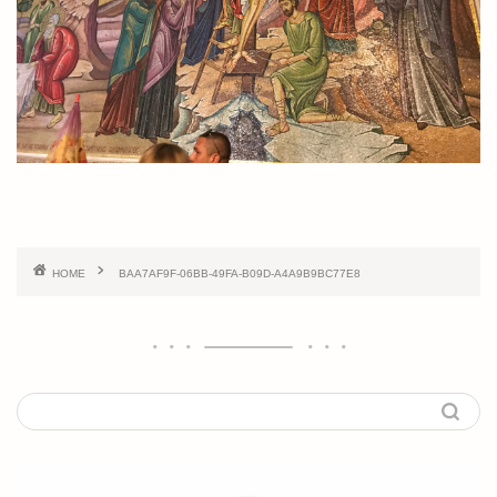
HOME
BAA7AF9F-06BB-49FA-B09D-A4A9B9BC77E8