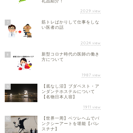
礼品紹介！
2029
view
筋トレばかりして仕事をしな
7
い医者の話
2024
view
新型コロナ時代の医師の働き
8
方について
1987
view
【底なし沼】ブダペスト・ア
9
ンダンテホステルについて
【名物日本人宿】
1911
view
【世界一周】ベツレヘムでバ
10
ンクシーアートを堪能【パレ
スチナ】