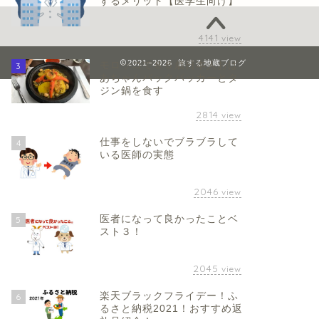
するメリット【医学生向け】
4141
view
2021–2026 旅する地蔵ブログ
モロッコで８６歳日本人おば
3
あちゃんバックパッカーとタ
ジン鍋を食す
2814
view
仕事をしないでブラブラして
4
いる医師の実態
2046
view
医者になって良かったことベ
5
スト３！
2045
view
楽天ブラックフライデー！ふ
6
るさと納税2021！おすすめ返