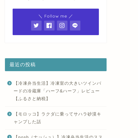
＼ Follow me ／
最近の投稿
【冷凍弁当生活】冷凍室の大きいツインバ
ードの冷蔵庫「ハーフ&ハーフ」レビュー
【ふるさと納税】
【モロッコ】ラクダに乗ってサハラ砂漠キ
ャンプした話
【nosh（ナッシュ）】冷凍弁当生活のスス