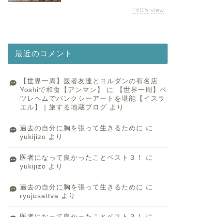
1905
view
最近のコメント
【世界一周】医者友達とヨルダンの有名店
Yoshiで和食【アンマン】
に
【世界一周】ベ
ツレヘムでバンクシーアートを堪能【イスラ
エル】 | 旅する地蔵ブログ
より
過去の自分に胸を張って生きるために
に
yukijizo
より
医者になって良かったことベスト３！
に
yukijizo
より
過去の自分に胸を張って生きるために
に
ryujusattva
より
医者になって良かったことベスト３！
に