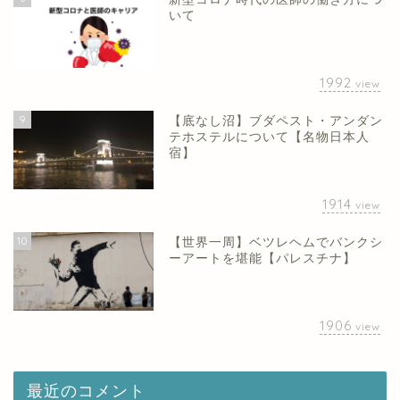
いて
1992
view
9
【底なし沼】ブダペスト・アンダン
テホステルについて【名物日本人
宿】
1914
view
10
【世界一周】ベツレヘムでバンクシ
ーアートを堪能【パレスチナ】
1906
view
最近のコメント