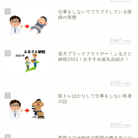
5
仕事をしないでブラブラしている医
師の実態
2047
view
6
楽天ブラックフライデー！ふるさと
納税2021！おすすめ返礼品紹介！
2035
view
7
筋トレばかりして仕事をしない医者
の話
2026
view
8
新型コロナ時代の医師の働き方につ