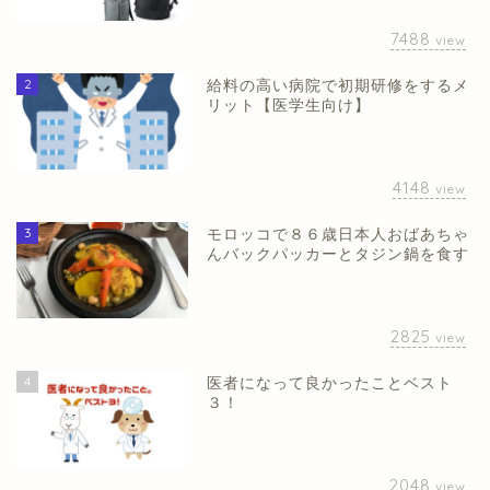
7488
view
2
給料の高い病院で初期研修をするメ
リット【医学生向け】
4148
view
3
モロッコで８６歳日本人おばあちゃ
んバックパッカーとタジン鍋を食す
2825
view
4
医者になって良かったことベスト
３！
2048
view