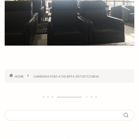
HOME
1AB8E693-F260-4738-BFF4-397C87CC9B35