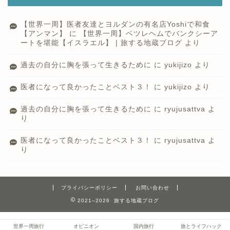
【世界一周】医者友達とヨルダンの有名店Yoshiで和食
【アンマン】
に
【世界一周】ベツレヘムでバンクシーア
ートを堪能【イスラエル】 | 旅する地蔵ブログ
より
過去の自分に胸を張って生きるために
に
yukijizo
より
医者になって良かったことベスト３！
に
yukijizo
より
過去の自分に胸を張って生きるために
に
ryujusattva
よ
り
医者になって良かったことベスト３！
に
ryujusattva
よ
り
プライバシーポリシー
お問い合わせ
2021–2026 旅する地蔵ブログ
世界一周旅行
オピニオン
国内旅行
旅とライフハック