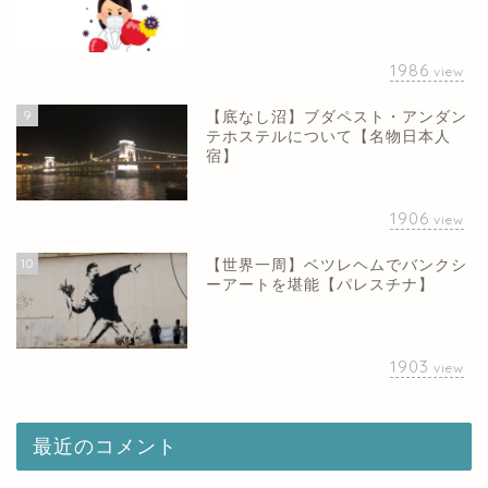
1986
view
9
【底なし沼】ブダペスト・アンダン
テホステルについて【名物日本人
宿】
1906
view
10
【世界一周】ベツレヘムでバンクシ
ーアートを堪能【パレスチナ】
1903
view
最近のコメント