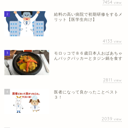
7454
view
2
給料の高い病院で初期研修をするメ
リット【医学生向け】
4133
view
3
モロッコで８６歳日本人おばあちゃ
んバックパッカーとタジン鍋を食す
2811
view
4
医者になって良かったことベスト
３！
2039
view