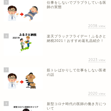
5
仕事をしないでブラブラしている医
師の実態
2038
view
6
楽天ブラックフライデー！ふるさと
納税2021！おすすめ返礼品紹介！
2023
view
7
筋トレばかりして仕事をしない医者
の話
2020
view
8
新型コロナ時代の医師の働き方につ
いて